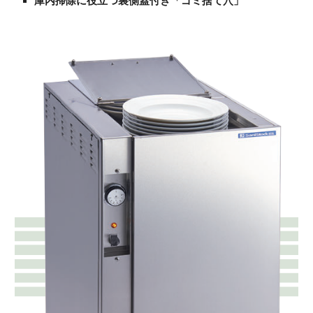
庫内掃除に役立つ裏側蓋付き「ゴミ捨て穴」