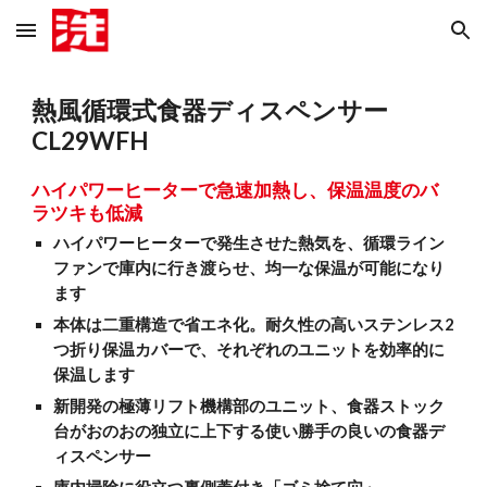
Skip to main content
Skip to navigation
熱風循環式食器ディスペンサー
CL29WFH
ハイパワーヒーターで急速加熱し、保温温度のバ
ラツキも低減
ハイパワーヒーターで発生させた熱気を、循環ライン
ファンで庫内に行き渡らせ、均一な保温が可能になり
ます
本体は二重構造で省エネ化。耐久性の高いステンレス2
つ折り保温カバーで、それぞれのユニットを効率的に
保温します
新開発の極薄リフト機構部のユニット、食器ストック
台がおのおの独立に上下する使い勝手の良いの食器デ
ィスペンサー