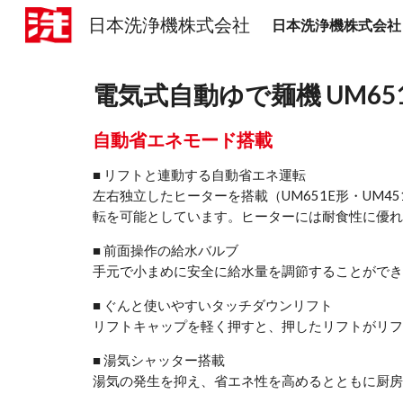
日本洗浄機株式会社
日本洗浄機株式会社
Sk
電気式自動ゆで麺機 UM651E/
自動省エネモード搭載
■ リフトと連動する自動省エネ運転
左右独立したヒーターを搭載（UM651E形・UM
転を可能としています。ヒーターには耐食性に優れ
■ 前面操作の給水バルブ
手元で小まめに安全に給水量を調節することができ
■ ぐんと使いやすいタッチダウンリフト
リフトキャップを軽く押すと、押したリフトがリフ
■ 湯気シャッター搭載
湯気の発生を抑え、省エネ性を高めるとともに厨房