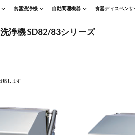
食器洗浄機
自動調理機器
食器ディスペンサ
ip to main content
Skip to navigat
機 SD82/83シリーズ
に対応します